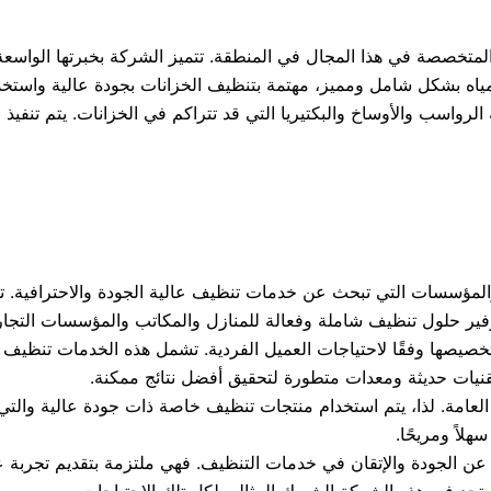
متخصصة في هذا المجال في المنطقة. تتميز الشركة بخبرتها الواسعة
اه بشكل شامل ومميز، مهتمة بتنظيف الخزانات بجودة عالية واستخدا
الرواسب والأوساخ والبكتيريا التي قد تتراكم في الخزانات. يتم تنفيذ 
 والمؤسسات التي تبحث عن خدمات تنظيف عالية الجودة والاحترافية. تمتل
ير حلول تنظيف شاملة وفعالة للمنازل والمكاتب والمؤسسات التجاري
صها وفقًا لاحتياجات العميل الفردية. تشمل هذه الخدمات تنظيف ال
قنيات حديثة ومعدات متطورة لتحقيق أفضل نتائج ممكنة.
صحة العامة. لذا، يتم استخدام منتجات تنظيف خاصة ذات جودة عالية والت
لاً ومريحًا.
ون عن الجودة والإتقان في خدمات التنظيف. فهي ملتزمة بتقديم تجربة
جد في هذه الشركة الشريك المثالي لكل تلك الاحتياجات.