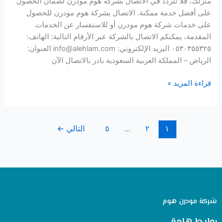
منزلك، فلا تتردد في الاتصال بشركة هوم مودرن لضمان الحصول
على أفضل خدمة ممكنة. الاتصال بشركة هوم مودرن للحصول
على خدمات شركة هوم مودرن أو للاستفسار عن الخدمات
المقدمة، يمكنكم الاتصال بالشركة عبر الأرقام التالية: الهاتف:
٠٥٣٠٣٥٥٣٢٥ البريد الإلكتروني: info@alehlam.com العنوان:
الرياض – المملكة العربية السعودية بادر بالاتصال الآن
قراءة المزيد »
١
٢
…
٥
التالي
←
شركة مودرن هوم