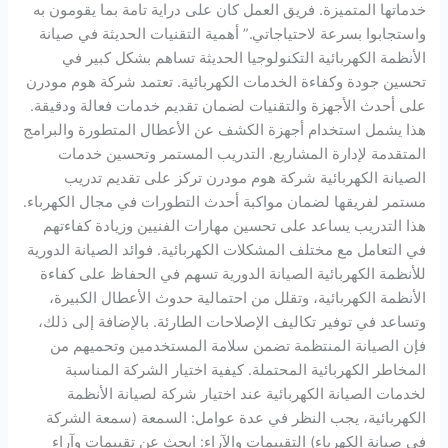
خدماتها المتميزة. فريق العمل كان على دراية تامة بما يقومون به
واستجابوا بسرعة لاحتياجاتي.” أهمية التقنيات الحديثة في صيانة
الأنظمة الكهربائية التكنولوجيا الحديثة تساهم بشكل كبير في
تحسين جودة وكفاءة الخدمات الكهربائية. تعتمد شركة هوم مودرن
على أحدث الأجهزة والتقنيات لضمان تقديم خدمات فعالة ودقيقة.
هذا يشمل استخدام أجهزة الكشف عن الأعطال المتطورة والبرامج
المتقدمة لإدارة المشاريع. التدريب المستمر وتحسين خدمات
الصيانة الكهربائية شركة هوم مودرن تركز على تقديم تدريب
مستمر لفريقها لضمان مواكبة أحدث التطورات في مجال الكهرباء.
هذا التدريب يساعد على تحسين مهارات الفنيين وزيادة كفاءتهم
في التعامل مع مختلف المشكلات الكهربائية. فوائد الصيانة الدورية
للأنظمة الكهربائية الصيانة الدورية تسهم في الحفاظ على كفاءة
الأنظمة الكهربائية، وتقلل من احتمالية حدوث الأعطال الكبيرة،
وتساعد في توفير تكاليف الإصلاحات الطارئة. بالإضافة إلى ذلك،
فإن الصيانة المنتظمة تضمن سلامة المستخدمين وتحميهم من
المخاطر الكهربائية المحتملة. كيفية اختيار الشركة المناسبة
لخدمات الصيانة الكهربائية عند اختيار شركة لصيانة الأنظمة
الكهربائية، يجب النظر في عدة عوامل: السمعة (سمعة الشركة
في صيانة الكهرباء) التقييمات والآراء: ابحث عن تقييمات وآراء