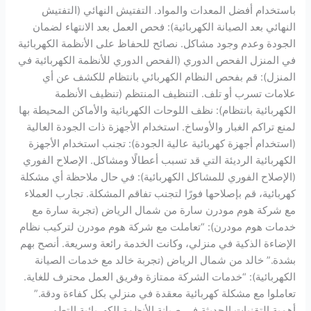
باستخدام أفضل المعدات والمواد. التفتيش النهائي (التفتيش
النهائي بعد الصيانة الكهربائية): فحص العمل بعد الانتهاء لضمان
الجودة وعدم وجود مشاكل. نصائح للحفاظ على الأنظمة الكهربائية
في المنزل الفحص الدوري (الفحص الدوري للأنظمة الكهربائية في
المنزل): قم بفحص النظام الكهربائي بانتظام للكشف عن أي
علامات تسرب أو تلف. التنظيف المنتظم (تنظيف الأنظمة
الكهربائية بانتظام): نظف اللوحات الكهربائية والأماكن المحيطة بها
لمنع تراكم الغبار والأوساخ. استخدام الأجهزة ذات الجودة العالية
(استخدام أجهزة كهربائية عالية الجودة): تجنب استخدام الأجهزة
الكهربائية الرديئة التي قد تسبب أعطالًا ومشاكل. الإصلاح الفوري
(الإصلاح الفوري للمشاكل الكهربائية): في حال ملاحظة أي مشكلة
كهربائية، قم بإصلاحها فورًا لتجنب تفاقم المشكلة. تجارب العملاء
مع شركة هوم مودرن سارة من شمال الرياض (تجربة سارة مع
خدمات هوم مودرن): “تعاملت مع شركة هوم مودرن لتركيب نظام
الإضاءة الذكية في منزلي، وكانت الخدمة رائعة وسريعة. أنصح بهم
بشدة.” خالد من شمال الرياض (تجربة خالد مع خدمات الصيانة
الكهربائية): “خدمات الشركة ممتازة وفريق العمل محترف للغاية.
تعاملوا مع مشكلة كهربائية معقدة في منزلي بكل كفاءة ودقة.”
أهمية التقنيات الحديثة في صيانة الأنظمة الكهربائية التطور