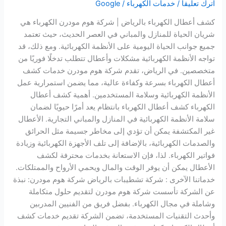
اترك تعليقاً
/
خدمات الكهرباء
/
Google
كشف أعطال الكهرباء بالرياض | شركة هوم مودرن الكهرباء هي
شريان الحياة للمنازل والمباني في العصر الحديث، حيث تعتمد
جميع جوانب الحياة اليومية على الأنظمة الكهربائية. ومع ذلك، قد
تواجه الأنظمة الكهربائية مشكلات وأعطال تتطلب تدخلًا فوريًا من
متخصصين. في الرياض، تقدم شركة هوم مودرن خدمات كشف
أعطال الكهرباء بسرعة وكفاءة عالية، مما يضمن استمرارية عمل
الأنظمة الكهربائية وسلامة المستخدمين. أهمية كشف أعطال
الكهرباء كشف أعطال الكهرباء بانتظام يعد أمرًا حيويًا لضمان
سلامة الأنظمة الكهربائية في المنازل والمباني التجارية. الأعطال
غير المكتشفة يمكن أن تؤدي إلى مخاطر جسيمة مثل الحرائق
والصدمات الكهربائية، بالإضافة إلى تلف الأجهزة الكهربائية وزيادة
فواتير الكهرباء. لذا، فإن الاستعانة بخدمات محترفة لكشف
الأعطال يمكن أن يوفر الوقت والمال ويحمي الأرواح والممتلكات.
خدماتنا الآخرى : شركة تشطيبات بالرياض شركة هوم مودرن: نبذة
عن الشركة تأسست شركة هوم مودرن لتقديم حلول متكاملة
وشاملة في مجال الكهرباء. بفضل فريق من الفنيين المدربين
وأحدث التقنيات المستخدمة، تضمن الشركة تقديم خدمات كشف