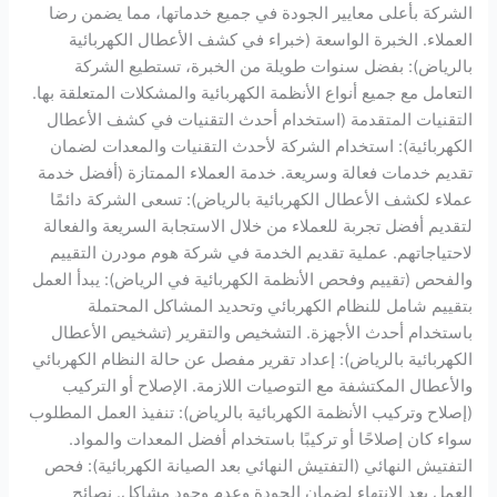
الشركة بأعلى معايير الجودة في جميع خدماتها، مما يضمن رضا
العملاء. الخبرة الواسعة (خبراء في كشف الأعطال الكهربائية
بالرياض): بفضل سنوات طويلة من الخبرة، تستطيع الشركة
التعامل مع جميع أنواع الأنظمة الكهربائية والمشكلات المتعلقة بها.
التقنيات المتقدمة (استخدام أحدث التقنيات في كشف الأعطال
الكهربائية): استخدام الشركة لأحدث التقنيات والمعدات لضمان
تقديم خدمات فعالة وسريعة. خدمة العملاء الممتازة (أفضل خدمة
عملاء لكشف الأعطال الكهربائية بالرياض): تسعى الشركة دائمًا
لتقديم أفضل تجربة للعملاء من خلال الاستجابة السريعة والفعالة
لاحتياجاتهم. عملية تقديم الخدمة في شركة هوم مودرن التقييم
والفحص (تقييم وفحص الأنظمة الكهربائية في الرياض): يبدأ العمل
بتقييم شامل للنظام الكهربائي وتحديد المشاكل المحتملة
باستخدام أحدث الأجهزة. التشخيص والتقرير (تشخيص الأعطال
الكهربائية بالرياض): إعداد تقرير مفصل عن حالة النظام الكهربائي
والأعطال المكتشفة مع التوصيات اللازمة. الإصلاح أو التركيب
(إصلاح وتركيب الأنظمة الكهربائية بالرياض): تنفيذ العمل المطلوب
سواء كان إصلاحًا أو تركيبًا باستخدام أفضل المعدات والمواد.
التفتيش النهائي (التفتيش النهائي بعد الصيانة الكهربائية): فحص
العمل بعد الانتهاء لضمان الجودة وعدم وجود مشاكل. نصائح