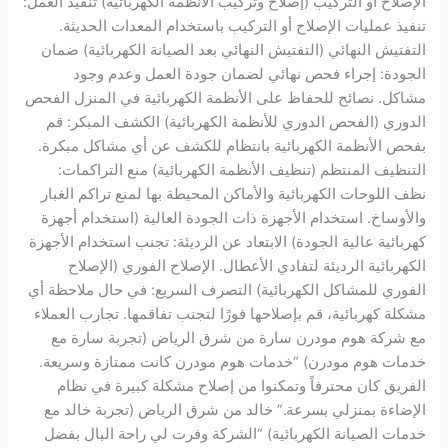
الإصلاح أو التركيب (إصلاح وتركيب الأنظمة الكهربائية) تنفيذ العمل:
تنفيذ عمليات الإصلاح أو التركيب باستخدام المعدات الحديثة.
التفتيش النهائي (التفتيش النهائي بعد الصيانة الكهربائية) ضمان
الجودة: إجراء فحص نهائي لضمان جودة العمل وعدم وجود
مشاكل. نصائح للحفاظ على الأنظمة الكهربائية في المنزل الفحص
الدوري (الفحص الدوري للأنظمة الكهربائية) الكشف المبكر: قم
بفحص الأنظمة الكهربائية بانتظام للكشف عن أي مشاكل مبكرة.
التنظيف المنتظم (تنظيف الأنظمة الكهربائية) منع التراكمات:
نظف اللوحات الكهربائية والأماكن المحيطة بها لمنع تراكم الغبار
والأوساخ. استخدام الأجهزة ذات الجودة العالية (استخدام أجهزة
كهربائية عالية الجودة) الابتعاد عن الرديئة: تجنب استخدام الأجهزة
الكهربائية الرديئة لتفادي الأعطال. الإصلاح الفوري (الإصلاح
الفوري للمشاكل الكهربائية) التصرف السريع: في حال ملاحظة أي
مشكلة كهربائية، قم بإصلاحها فورًا لتجنب تفاقمها. تجارب العملاء
مع شركة هوم مودرن سارة من شرق الرياض (تجربة سارة مع
خدمات هوم مودرن) “خدمات هوم مودرن كانت ممتازة وسريعة.
الفريق كان محترفاً وتمكنوا من إصلاح مشكلة كبيرة في نظام
الإضاءة بمنزلي بسرعة.” خالد من شرق الرياض (تجربة خالد مع
خدمات الصيانة الكهربائية) “الشركة وفرت لي راحة البال بفضل