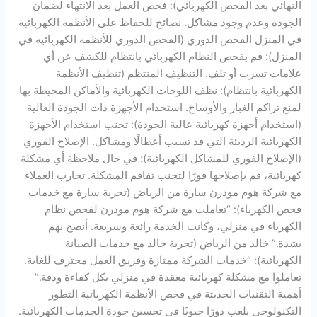
النهائي بعد الفحص الكهربائي): فحص العمل بعد الانتهاء لضمان
الجودة وعدم وجود مشاكل. نصائح للحفاظ على الأنظمة الكهربائية
في المنزل الفحص الدوري (الفحص الدوري للأنظمة الكهربائية في
المنزل): قم بفحص النظام الكهربائي بانتظام للكشف عن أي
علامات تسرب أو تلف. التنظيف المنتظم (تنظيف الأنظمة
الكهربائية بانتظام): نظف اللوحات الكهربائية والأماكن المحيطة بها
لمنع تراكم الغبار والأوساخ. استخدام الأجهزة ذات الجودة العالية
(استخدام أجهزة كهربائية عالية الجودة): تجنب استخدام الأجهزة
الكهربائية الرديئة التي قد تسبب أعطالًا ومشاكل. الإصلاح الفوري
(الإصلاح الفوري للمشاكل الكهربائية): في حال ملاحظة أي مشكلة
كهربائية، قم بإصلاحها فورًا لتجنب تفاقم المشكلة. تجارب العملاء
مع شركة هوم مودرن سارة من الرياض (تجربة سارة مع خدمات
فحص الكهرباء): “تعاملت مع شركة هوم مودرن لفحص نظام
الكهرباء في منزلي، وكانت الخدمة رائعة وسريعة. أنصح بهم
بشدة.” خالد من الرياض (تجربة خالد مع خدمات الصيانة
الكهربائية): “خدمات الشركة ممتازة وفريق العمل محترف للغاية.
تعاملوا مع مشكلة كهربائية معقدة في منزلي بكل كفاءة ودقة.”
أهمية التقنيات الحديثة في فحص الأنظمة الكهربائية التطور
التكنولوجي يلعب دورًا حيويًا في تحسين جودة الخدمات الكهربائية.