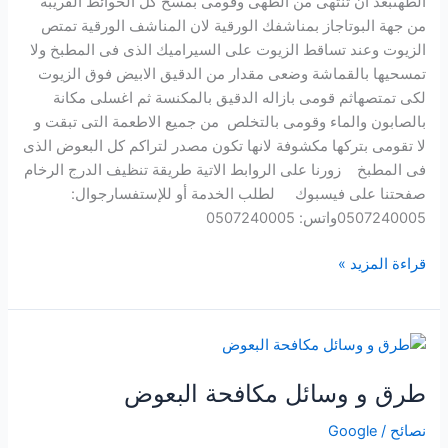
الطهىبعد ان تنتهى من الطهى وقومى بمسح كل الحوائط القريبة
من جهة البوتاجاز بمناشفك الورقية لان المناشف الورقية تمتص
الزيوت وعند تساقط الزيوت على السيراميك الذى فى المطبخ ولا
تمسحيها بالقماشة وضعى مقدار من الدقيق الابيض فوق الزيوت
لكى تمتصهاثم قومى بازاله الدقيق بالمكنسة ثم اغسلى مكانة
بالصابون والماء وقومى بالتخلص من جميع الاطعمة التى تبقت و
لا تقومى بتركها مكشوفة لانها تكون مصدر لتراكم كل البعوض الذى
فى المطبخ زورنا على الروابط الاتية طريقة تنظيف الدرج الرخام
صفحتنا على فيسبوك لطلب الخدمة أو للإستفسارجوال:
0507240005واتس: 0507240005
قراءة المزيد »
طرق
و
طرق و وسائل مكافحة البعوض
وسائل
مكافحة
نصائح
/
Google
البعوض