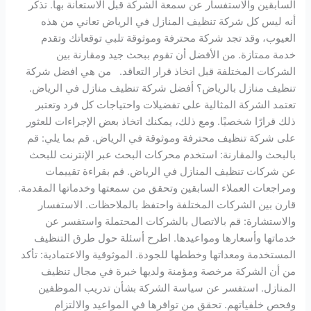
السابقين والاستفسار عن سمعة الشركة قبل الاستعانة بها. تذكر
أنه ليس كل شركة تنظيف المنازل في الرياض تعاني من هذه
العيوب، وقد تجد شركة محترفة وموثوقة تلبي توقعاتك وتقدم
خدمة ممتازة. من الأفضل أن تقوم ببحث جيد ومقارنة بين
الشركات المختلفة قبل اتخاذ قرار التعاقد. من هي افضل شركة
تنظيف منازل بالرياض؟ أفضل شركة تنظيف منازل في الرياض.
تعتمد الشركة المثالية على تفضيلات واحتياجات كل فرد وتعتبر
ذلك قرارًا شخصيًا. ومع ذلك، يمكنك اتخاذ بعض الإجراءات للعثور
على شركة تنظيف محترفة وموثوقة في الرياض. قم بما يلي: قم
بالبحث والمقارنة: استخدم محركات البحث عبر الإنترنت للبحث
عن شركات تنظيف المنازل في الرياض. قم بقراءة تقييمات
ومراجعات العملاء السابقين وتحقق من سمعتها وخدماتها المقدمة.
قارن بين الشركات المختلفة واحتفظ بالملاحظات. الاستفسار
والاستشارة: قم بالاتصال بالشركات المحتملة واستفسر عن
خدماتها وأسعارها ومواعيدها. اطرح أسئلة حول طرق التنظيف
المستخدمة ومعداتها وخططها للجودة. الموثوقية والاعتمادية: تأكد
من أن الشركة مرخصة ومؤمنة ولديها خبرة في مجال تنظيف
المنازل. استفسر عن سياسة الشركة بشأن تدريب الموظفين
وفحص خلفياتهم. تحقق من توافرها في المواعيد والالتزام