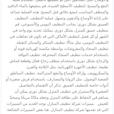
النقع والمسح: لتنظيف الأسطح العنيدة، قم بتنقيعها بالماء الدافئ
والمنظف المناسب لبضع دقائق قبل المسح. هذه العملية تساعد
على إذابة الأوساخ والدهون وتسهل عملية التنظيف. التنظيف
العميق بشكل دوري: بجانب التنظيف اليومي والأسبوعي، قم
بتنظيف عميق للمنزل بشكل دوري. يمكنك تحديد يوم واحد في
الشهر أو كل فصل لتنظيف الأماكن التي قد تكون قد تجاهلت في
التنظيف اليومي، مثل مثالًا: تنظيف الستائر والستائر الثقيلة.
تنظيف السجاد والمفروشات بواسطة مكنسة كهربائية قوية أو
باستخدام خدمات تنظيف السجاد المحترفة. تنظيف النوافذ
والزجاج بشكل دوري باستخدام منظف زجاج فعال وقطعة قماش
نظيفة. تنظيف الأجهزة الكهربائية، مثل الثلاجة والفرن
والميكروويف، وإزالة الأوساخ والبقع المتراكمة. تنظيف المناطق
الصعبة الوصول، مثل الزوايا والمصارف، باستخدام فرش صغيرة أو
أدوات خاصة للتنظيف العميق. تذكر أن الاهتمام بالتفاصيل
الصغيرة والاستمرار في تنظيف المنزل بشكل دوري يمكن أن
يساهم في الحفاظ على نظافة المنزل وجعله مكانًا مريحًا وصحيًا
للعيش. مميزات شركة تنظيف المنازل توجد العديد من المميزات
التي قد تقدمها شركة تنظيف المنازل. هنا بعض المميزات الشائعة: