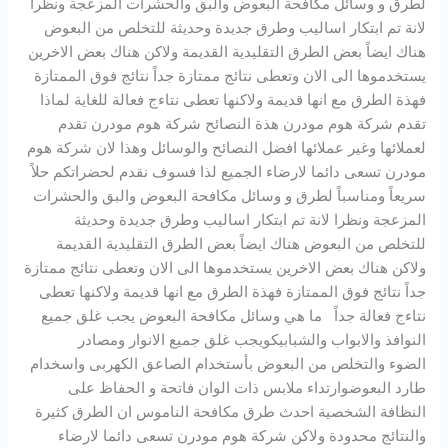
لطرق و وسائل مكافحة البعوض والبق والحشرات المزعجة ونظرا
لانة تم ابتكار اساليب وطرق جديدة وحديثة للتخلص من البعوض
هناك ايضاً بعض الطرق التقليدية القديمة ولاكن هناك بعض الاخرين
يستخدموها الى الان وتعطى نتائج ممتازة جداً نتائج فوق الممتازة
فهذة الطرق مع انها قديمة ولاكنها تعطى نتاءج فعالة للغاية لماذا
تقدم شركة هوم مودرن هذة النصائح شركة هوم مودرن تقدم
لعملائها وغير عملائها افضل النصائح والوسائل وهذا لان شركة هوم
مودرن تسعى دائما لارضاء الجميع لذا فسوف نقدم لحضراتكم حلاً
سريعاً ومناسباً لطرق و وسائل مكافحة البعوض والبق والحشرات
المزعجة ونظرا لانة تم ابتكار اساليب وطرق جديدة وحديثة
للتخلص من البعوض هناك ايضاً بعض الطرق التقليدية القديمة
ولاكن هناك بعض الاخرين يستخدموها الى الان وتعطى نتائج ممتازة
جداً نتائج فوق الممتازة فهذة الطرق مع انها قديمة ولاكنها تعطى
نتاءج فعالة جداً ما هي وسائل مكافحة البعوض يجب غلق جميع
النوافذ والابواب والشبابيكويجب غلق جميع الانوار ومصادر
الضوء والتخلص من البعوض بأستخدام الصاعق الكهربى واسخدام
طارد البعوضوارتداء ملابس ذات الوان فاتحة و الحفاظ على
النظافة الشخصية احدث طرق مكافحة الناموس ان الطرق كثيرة
والنتائج محدودة ولاكن شركة هوم مودرن تسعى دائما لارضاء