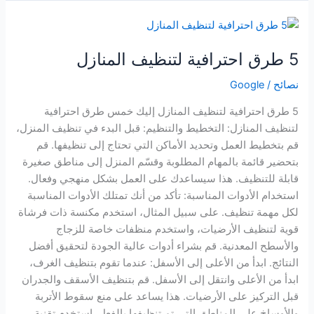
5
طرق
5 طرق احترافية لتنظيف المنازل
احترافية
لتنظيف
نصائح
/
Google
المنازل
5 طرق احترافية لتنظيف المنازل إليك خمس طرق احترافية
لتنظيف المنازل: التخطيط والتنظيم: قبل البدء في تنظيف المنزل،
قم بتخطيط العمل وتحديد الأماكن التي تحتاج إلى تنظيفها. قم
بتحضير قائمة بالمهام المطلوبة وقسّم المنزل إلى مناطق صغيرة
قابلة للتنظيف. هذا سيساعدك على العمل بشكل منهجي وفعال.
استخدام الأدوات المناسبة: تأكد من أنك تمتلك الأدوات المناسبة
لكل مهمة تنظيف. على سبيل المثال، استخدم مكنسة ذات فرشاة
قوية لتنظيف الأرضيات، واستخدم منظفات خاصة للزجاج
والأسطح المعدنية. قم بشراء أدوات عالية الجودة لتحقيق أفضل
النتائج. ابدأ من الأعلى إلى الأسفل: عندما تقوم بتنظيف الغرف،
ابدأ من الأعلى وانتقل إلى الأسفل. قم بتنظيف الأسقف والجدران
قبل التركيز على الأرضيات. هذا يساعد على منع سقوط الأتربة
والأوساخ على المناطق التي تم تنظيفها بالفعل. استخدم تقنية