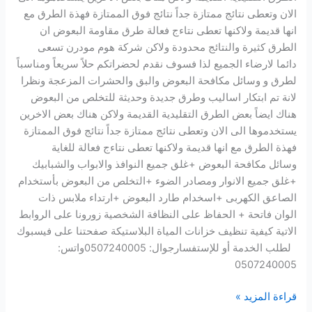
الان وتعطى نتائج ممتازة جداً نتائج فوق الممتازة فهذة الطرق مع
انها قديمة ولاكنها تعطى نتاءج فعالة طرق مقاومة البعوض ان
الطرق كثيرة والنتائج محدودة ولاكن شركة هوم مودرن تسعى
دائما لارضاء الجميع لذا فسوف نقدم لحضراتكم حلاً سريعاً ومناسباً
لطرق و وسائل مكافحة البعوض والبق والحشرات المزعجة ونظرا
لانة تم ابتكار اساليب وطرق جديدة وحديثة للتخلص من البعوض
هناك ايضاً بعض الطرق التقليدية القديمة ولاكن هناك بعض الاخرين
يستخدموها الى الان وتعطى نتائج ممتازة جداً نتائج فوق الممتازة
فهذة الطرق مع انها قديمة ولاكنها تعطى نتاءج فعالة للغاية
وسائل مكافحة البعوض +غلق جميع النوافذ والابواب والشبابيك
+غلق جميع الانوار ومصادر الضوء +التخلص من البعوض بأستخدام
الصاعق الكهربى +اسخدام طارد البعوض +ارتداء ملابس ذات
الوان فاتحة + الحفاظ على النظافة الشخصية زورونا على الروابط
الاتية كيفية تنظيف خزانات المياة البلاستيكة صفحتنا على فيسبوك
لطلب الخدمة أو للإستفسارجوال: 0507240005واتس:
0507240005
قراءة المزيد »