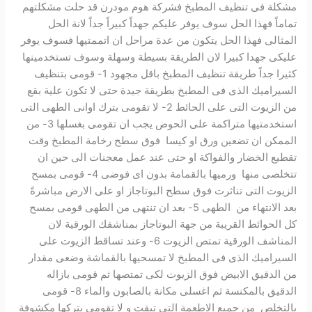
مشكلة فى تنظيف المطبخ فشركة هوم مودرن قد حلت مشكلتهم
تماماً فهذا الحل سوف يوفر عليكم جهداً كبيراً جداً لانة الحل
المثالى فهذا الحل يتكون من عدة مراحل ان اتممتيها فسوف يوفر
عليكى جهدا كبيرا لان الطريقة بسيطة وسهلة وسوف تستخدمينها
كثيرا جداً طريقة تنظيف المطبخ باقل مجهود 1- قومى بتنظيف
السيراميك الذى فى المطبخ بطريقة جيدة حتى لا تكون علية بقع
من الزيوت التى على الحائط 2- لا تقومى بترك اوانى الطهى التى
استخدمتيها متراكمة على الحوض يجب ان تقومى بغسلها 3- من
الممكن ان تضعين ورق او كيسا فوق سطح رخامة المطبخ وقت
تقطيع الخضار والفواكة او حتى عند عمل معجنات الى حين ان
تتخلصى منها ورميها بالقمامة بدون اى فوضى 4- قومى بمسح
الزيوت التى تناثرت فوق سطح البوتاجاز او على الارض مباشرةً
بعد الانتهاء من الطهى 5- بعد ان تنتهى من الطهى قومى بمسح
كل الحوائط القريبة من جهة البوتاجاز بمناشفك الورقية لان
المناشف الورقية تمتص الزيوت 6- وعند تساقط الزيوت على
السيراميك الذى فى المطبخ لا تمسحيها بالقماشة وضعى مقدار
من الدقيق الابيض فوق الزيوت لكى تمتصها ثم قومى بازاله
الدقيق بالمكنسة ثم اغسلى مكانة بالصابون والماء 8- قومى
بالتخلص من جميع الاطعمة التى تبقت و لا تقومى بتركها مكشوفة