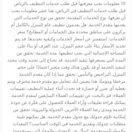
خدمات
10 معلومات يجب معرفتها قبل طلب خدمات التنظيف بالرياض
التنظيف
قبل طلب خدمات التنظيف في الرياض، هنا عشر معلومات يجب
بالرياض
أن تعرفها: نوع الخدمات المقدمة: تحقق من نوع الخدمات التي
يقدمها مقدم الخدمة. هل يقدمون تنظيف عام للمنزل بالكامل أم
يركزون على مناطق محددة مثل الحمامات أو المطابخ؟ سعر
الخدمات: استفسر عن أسعار الخدمات وكيفية تحديدها. قد يتم
تحديد الأسعار بناءً على حجم المنزل، عدد الغرف أو بناءً على
المساحة الإجمالية التي يجب تنظيفها. مدة الخدمة: تحقق من
المدة التي يستغرقها تنفيذ الخدمة. قد تحتاج إلى تحديد وقت محدد
لتنفيذ الخدمة أو قد يكون هناك وقت متغير اعتمادًا على حجم
المنزل. التراخيص والتأمين: تحقق مما إذا كان مقدم الخدمة
مرخصًا ومؤمنًا. هذا يضمن أنك تتعامل مع مقدم خدمة محترف ويتم
تغطية أي ضرر أو خسارة قد تحدث أثناء عملية التنظيف. تقييمات
العملاء: قم بالبحث عن تقييمات العملاء السابقين لمقدم الخدمة.
يمكنك قراءة تعليقات وآراء العملاء للحصول على فكرة عن جودة
الخدمة ومدى رضا العملاء الآخرين. الجدولة والمرونة: تحقق من
إمكانية تلاؤم جدولك مع جدول مقدم الخدمة. هل يمكنهم تلبية
متطلبات جدولك وتقديم الخدمة في الوقت المناسب؟ المعدات
والمواد المستخدمة: اسأل عن المعدات والمواد التي يستخدمها