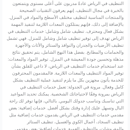
التنظيف في الرياض عادةً مدربون على أعلى مستوى ويتمتعون
بالخبرة في مجال التنظيف. إنهم يعرفون التقنيات الصحيحة
والمنتجات المناسبة لتنظيف مختلف الأسطح والمواد في المنزل.
بالإضافة إلى ذلك، فإنهم يمتلكون المعدات اللازمة لتنفيذ المهمة
بشكل فعال ومحترف. تنظيف شامل وشامل: خدمات التنظيف في
الرياض تهدف إلى توفير تنظيف شامل وشامل للمنزل. فهي تشمل
تنظيف الأرضيات والجدران والنوافذ والستائر والأثاث والأجهزة
والحمامات والمطابخ. بفضل هذا النهج الشامل، يتم تحقيق نتائج
مذهلة وتحسين جودة المعيشة في المنزل. توفير المواد والمعدات:
عند استخدام خدمات التنظيف في الرياض، لا داعي للقلق بشأن
توفير المواد التنظيف والمعدات اللازمة. فالمقدمون المحترفون
للخدمة يأتون مجهزين بكل ما يلزم لتنفيذ عملية التنظيف بشكل
كامل وفعال. مرونة في الجدولة: تعمل خدمات التنظيف في
الرياض بمرونة وفقًا لاحتياجاتك الشخصية. يمكنك تحديد المواعيد
التي تناسبك وتناسب جدولك اليومي. بالتالي، فإنها توفر لك راحة
البال وتسهل عليك إدارة وقتك بشكل أفضل. خدمات إضافية: بعض
مقدمي خدمات التنظيف في الرياض يقدمون خدمات إضافية مثل
تنظيف السجاد، أعمال الكوي والغسيل، تنظيف الستائر
والمفروشات، والتنظيف العميق خدمات إضافية: بعض مقدمي