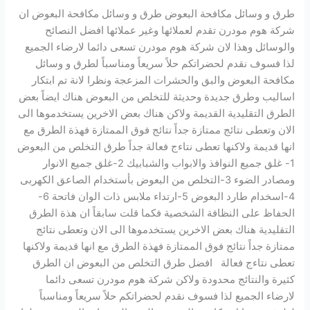
طرق و وسائل مكافحة البعوض طرق و وسائل مكافحة البعوض ان
شركة هوم مودرن تقدم لعملائها وغير عملائها افضل النصائح
والوسائل وهذا لان شركة هوم مودرن تسعى دائما لارضاء الجميع
لذا فسوف نقدم لحضراتكم حلاً سريعاً ومناسباً لطرق و وسائل
مكافحة البعوض والبق والحشرات المزعجة ونظرا لانة تم ابتكار
اساليب وطرق جديدة وحديثة للتخلص من البعوض هناك ايضاً بعض
الطرق التقليدية القديمة ولاكن هناك بعض الاخرين يستخدموها الى
الان وتعطى نتائج ممتازة جداً نتائج فوق الممتازة فهذة الطرق مع
انها قديمة ولاكنها تعطى نتاءج فعالة جداً طرق التخلص من البعوض
1- غلق جميع النوافذ والابواب والشبابيك 2-غلق جميع الانوار
ومصادر الضوء 3-التخلص من البعوض بأستخدام الصاعق الكهربى
4-اسخدام طارد البعوض 5-ارتداء ملابس ذات الوان فاتحة 6-
الحفاظ على النظافة الشخصية فكما قلت سابقاً ان هذة الطرق
التقليدية هناك بعض الاخرين يستخدموها الى الان وتعطى نتائج
ممتازة جداً نتائج فوق الممتازة فهذة الطرق مع انها قديمة ولاكنها
تعطى نتاءج فعالة افضل طرق التخلص من البعوض ان الطرق
كثيرة والنتائج محدودة ولاكن شركة هوم مودرن تسعى دائما
لارضاء الجميع لذا فسوف نقدم لحضراتكم حلاً سريعاً ومناسباً