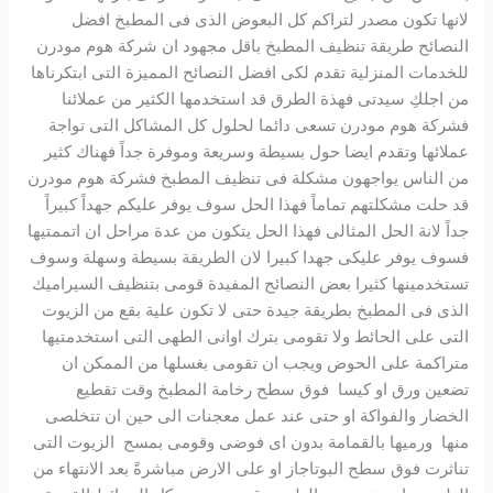
لانها تكون مصدر لتراكم كل البعوض الذى فى المطبخ افضل
النصائح طريقة تنظيف المطبخ باقل مجهود ان شركة هوم مودرن
للخدمات المنزلية تقدم لكى افضل النصائح المميزة التى ابتكرناها
من اجلكِ سيدتى فهذة الطرق قد استخدمها الكثير من عملائنا
فشركة هوم مودرن تسعى دائما لحلول كل المشاكل التى تواجة
عملائها وتقدم ايضا حول بسيطة وسريعة وموفرة جداً فهناك كثير
من الناس يواجهون مشكلة فى تنظيف المطبخ فشركة هوم مودرن
قد حلت مشكلتهم تماماً فهذا الحل سوف يوفر عليكم جهداً كبيراً
جداً لانة الحل المثالى فهذا الحل يتكون من عدة مراحل ان اتممتيها
فسوف يوفر عليكى جهدا كبيرا لان الطريقة بسيطة وسهلة وسوف
تستخدمينها كثيرا بعض النصائح المفيدة قومى بتنظيف السيراميك
الذى فى المطبخ بطريقة جيدة حتى لا تكون علية بقع من الزيوت
التى على الحائط ولا تقومى بترك اوانى الطهى التى استخدمتيها
متراكمة على الحوض ويجب ان تقومى بغسلها من الممكن ان
تضعين ورق او كيسا فوق سطح رخامة المطبخ وقت تقطيع
الخضار والفواكة او حتى عند عمل معجنات الى حين ان تتخلصى
منها ورميها بالقمامة بدون اى فوضى وقومى بمسح الزيوت التى
تناثرت فوق سطح البوتاجاز او على الارض مباشرةً بعد الانتهاء من