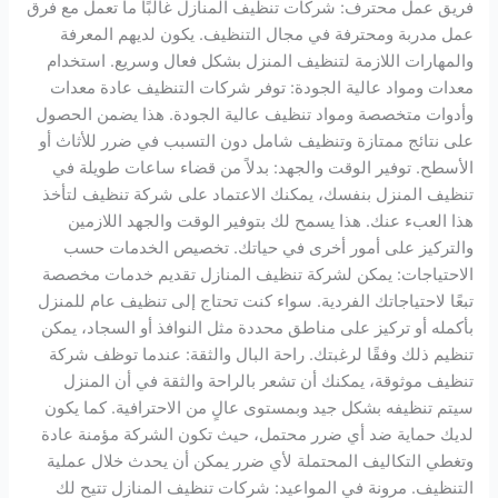
فريق عمل محترف: شركات تنظيف المنازل غالبًا ما تعمل مع فرق
عمل مدربة ومحترفة في مجال التنظيف. يكون لديهم المعرفة
والمهارات اللازمة لتنظيف المنزل بشكل فعال وسريع. استخدام
معدات ومواد عالية الجودة: توفر شركات التنظيف عادة معدات
وأدوات متخصصة ومواد تنظيف عالية الجودة. هذا يضمن الحصول
على نتائج ممتازة وتنظيف شامل دون التسبب في ضرر للأثاث أو
الأسطح. توفير الوقت والجهد: بدلاً من قضاء ساعات طويلة في
تنظيف المنزل بنفسك، يمكنك الاعتماد على شركة تنظيف لتأخذ
هذا العبء عنك. هذا يسمح لك بتوفير الوقت والجهد اللازمين
والتركيز على أمور أخرى في حياتك. تخصيص الخدمات حسب
الاحتياجات: يمكن لشركة تنظيف المنازل تقديم خدمات مخصصة
تبعًا لاحتياجاتك الفردية. سواء كنت تحتاج إلى تنظيف عام للمنزل
بأكمله أو تركيز على مناطق محددة مثل النوافذ أو السجاد، يمكن
تنظيم ذلك وفقًا لرغبتك. راحة البال والثقة: عندما توظف شركة
تنظيف موثوقة، يمكنك أن تشعر بالراحة والثقة في أن المنزل
سيتم تنظيفه بشكل جيد وبمستوى عالٍ من الاحترافية. كما يكون
لديك حماية ضد أي ضرر محتمل، حيث تكون الشركة مؤمنة عادة
وتغطي التكاليف المحتملة لأي ضرر يمكن أن يحدث خلال عملية
التنظيف. مرونة في المواعيد: شركات تنظيف المنازل تتيح لك