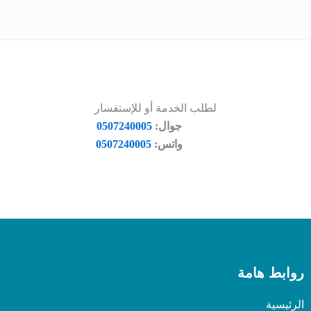
لطلب الخدمة أو للإستفسار
جوال:
0507240005
واتس:
0507240005
روابط هامة
الرئيسية