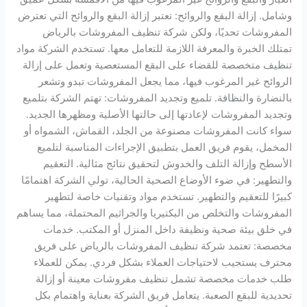
وشامل. إزالة البقع والروائح: تعتبر إزالة البقع والروائح التي تعترض
المفروشات تحديًا، ولكن شركة تنظيف المفروشات بالرياض
تمتلك الخبرة والمعرفة اللازمة للتعامل معها. تستخدم الشركة مواد
تنظيف متخصصة للقضاء على البقع المستعصية وتعمل على إزالة
الروائح غير المرغوب فيها، مما يجعل المفروشات تبدو وتشعر
بالنضارة والنظافة. تلميع وتجديد المفروشات: تهتم الشركة بتلميع
وتجديد المفروشات لإعادتها إلى حالتها الأصلية ومظهرها الجديد.
سواء كانت المفروشات مصنوعة من الجلد، القماش، الشمواه أو
المخمل، يقوم فريق العمل بتطبيق الإجراءات المناسبة لتلميع
الأسطح وإزالة التلف والخدوش لتحقيق نتائج مثالية. التعقيم
والتطهير: في ضوء الأوضاع الصحية الحالية، تولي الشركة اهتمامًا
كبيرًا للتعقيم والتطهير. تستخدم مواد وتقنيات خاصة لتطهير
المفروشات والتخلص من البكتيريا والجراثيم المحتملة، مما يساهم
في خلق بيئة صحية ونظيفة داخل المنزل أو المكتب. خدمات
مخصصة: تعتمد شركة تنظيف المفروشات بالرياض على فريق
محترف يستجيب لاحتياجات العملاء بشكل فردي. يمكن للعملاء
طلب خدمات مخصصة تشمل تنظيف مفروشات معينة أو إزالة
تحديدية للبقع الصعبة. يتعامل فريق الشركة بعناية واهتمام بكل