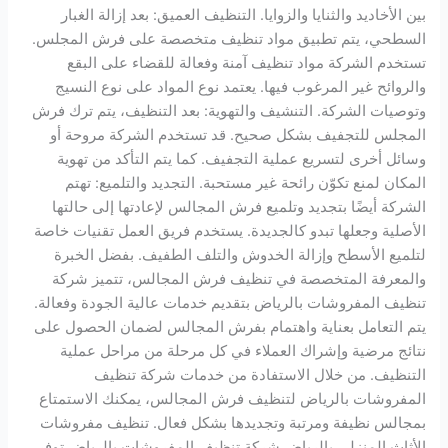
بين الأخاديد والثنايا والزوايا. التنظيف العميق: بعد إزالة الغبار
السطحي، يتم تطبيق مواد تنظيف متخصصة على فرش المجلس.
تستخدم الشركة مواد تنظيف آمنة وفعالة للقضاء على البقع
والروائح غير المرغوب فيها. يعتمد نوع المواد على نوع النسيج
وتوصيات الشركة. التنشيف والتهوية: بعد التنظيف، يتم ترك فرش
المجلس للتجفيف بشكل صحيح. قد تستخدم الشركة مروحة أو
وسائل أخرى لتسريع عملية التجفيف. كما يتم التأكد من تهوية
المكان لمنع تكوّن رائحة غير مستحبة. التجديد والتلميع: تهتم
الشركة أيضًا بتجديد وتلميع فرش المجالس لإعادتها إلى حالتها
الأصلية وجعلها تبدو كالجديدة. يستخدم فريق العمل تقنيات خاصة
لتلميع الأسطح وإزالة الخدوش والتلف الطفيف. بفضل الخبرة
والمعرفة المتخصصة في تنظيف فرش المجالس، تتميز شركة
تنظيف المفروشات بالرياض بتقديم خدمات عالية الجودة وفعالة.
يتم التعامل بعناية واهتمام بفرش المجالس لضمان الحصول على
نتائج مرضية وإشراك العملاء في كل مرحلة من مراحل عملية
التنظيف. من خلال الاستفادة من خدمات شركة تنظيف
المفروشات بالرياض لتنظيف فرش المجالس، يمكنك الاستمتاع
بمجالس نظيفة ومرتبة وتجديدها بشكل فعال. تنظيف مفروشات
الأثاث المنزلي بالرياض شركة تنظيف المفروشات بالرياض توفر