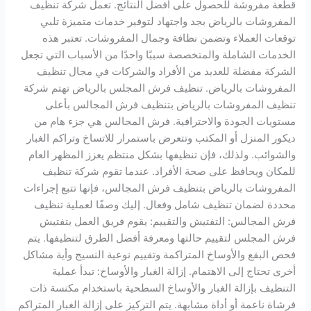
قطعة مفروشة للحصول على أفضل النتائج. تعمل شركة تنظيف
المفروشات بالرياض بجد واجتهاد لتوفير خدمات متميزة تلبي
توقعات العملاء وتضمن نظافة وجمال المفروشات. تعتبر هذه
الخدمات الشاملة والمتخصصة سببًا واحدًا من الأسباب التي تجعل
الشركة مفضلة للعديد من الأفراد والشركات في مجال تنظيف
المفروشات بالرياض. تنظيف فرش المجلس بالرياض تهتم شركة
تنظيف المفروشات بالرياض بتنظيف فرش المجالس بأعلى
مستويات الجودة والاحترافية. فرش المجالس هي جزء هام من
ديكور المنزل أو المكتب وتتعرض باستمرار للاتساخ وتراكم الغبار
والشوائب. ولذلك، فإن تنظيفها بشكل منتظم يعزز المظهر العام
للمكان ويحافظ على صحة الأفراد. عندما تقوم شركة تنظيف
المفروشات بالرياض بتنظيف فرش المجالس، فإنها تتبع إجراءات
محددة لضمان تنظيف شامل وفعال. إليك وصفًا لعملية تنظيف
فرش المجالس: التفتيش والتقييم: يقوم فريق العمل بتفتيش
فرش المجلس لتقييم حالتها ومعرفة أفضل الطرق لتنظيفها. يتم
فحص البقع والأوساخ المتراكمة وتقييم نوعية النسيج وأية مشاكل
أخرى تحتاج إلى الاهتمام. إزالة الغبار والأوساخ: تبدأ عملية
التنظيف بإزالة الغبار والأوساخ السطحية باستخدام مكنسة ذات
فرشاة ناعمة أو أداة مشابهة. يتم التركيز على إزالة الغبار المتراكم