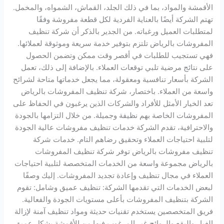
الأقمشة والمواد، بما في ذلك الجلد، القماش، الشمواه، والمخمل.
تهتم الشركة أيضًا بالعناية الفردية لكل قطعة مفروشة وفقًا
لمتطلبات العميل ورغباته. من الجدير بالذكر أن شركة تنظيف
المفروشات بالرياض تلتزم بتوفير خدمة سريعة وموثوقة لعملائها.
فهي تستجيب للطلبات في أقصر وقت ممكن وتضمن الحصول
على نتائج مرضية تلبي توقعات العملاء. بالإضافة إلى ذلك، تعمل
الشركة بأسعار تنافسية ومعقولة، مما يجعل خدماتها متاحة لشرائح
واسعة من العملاء. باختصار، شركة تنظيف المفروشات بالرياض
تعد الخيار الأمثل للأفراد والشركات الذين يرغبون في الحفاظ على
المفروشات الخاصة بهم نظيفة وجميلة. من خلال التزامها بالجودة
والاحترافية، تقدم الشركة خدمات تنظيف مفروشات عالية الجودة
لتلبية احتياجات العملاء وتحقيق رضاهم التام. خدمات شركة
تنظيف مفروشات بالرياض توفر شركة تنظيف المفروشات
بالرياض مجموعة واسعة من الخدمات المتخصصة لتلبية احتياجات
العملاء في مجال تنظيف وإعادة تجديد المفروشات. إليك وصفًا
لبعض الخدمات التي تقدمها الشركة: تنظيف عميق وشامل: تقوم
الشركة بتنظيف المفروشات بأعلى مستويات الجودة والفعالية.
فريق المتخصصين يستخدم تقنيات حديثة ومواد تنظيف آمنة لإزالة
الغبار والبقع والروائح غير المرغوب فيها من الأقمشة بشكل عميق