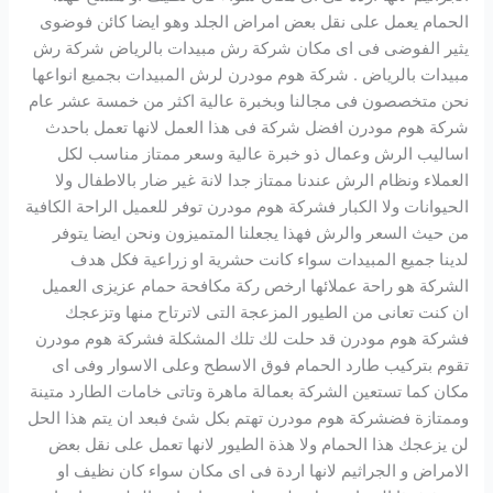
الحمام يعمل على نقل بعض امراض الجلد وهو ايضا كائن فوضوى
يثير الفوضى فى اى مكان شركة رش مبيدات بالرياض شركة رش
مبيدات بالرياض . شركة هوم مودرن لرش المبيدات بجميع انواعها
نحن متخصصون فى مجالنا وبخبرة عالية اكثر من خمسة عشر عام
شركة هوم مودرن افضل شركة فى هذا العمل لانها تعمل باحدث
اساليب الرش وعمال ذو خبرة عالية وسعر ممتاز مناسب لكل
العملاء ونظام الرش عندنا ممتاز جدا لانة غير ضار بالاطفال ولا
الحيوانات ولا الكبار فشركة هوم مودرن توفر للعميل الراحة الكافية
من حيث السعر والرش فهذا يجعلنا المتميزون ونحن ايضا يتوفر
لدينا جميع المبيدات سواء كانت حشرية او زراعية فكل هدف
الشركة هو راحة عملائها ارخص ركة مكافحة حمام عزيزى العميل
ان كنت تعانى من الطيور المزعجة التى لاترتاح منها وتزعجك
فشركة هوم مودرن قد حلت لك تلك المشكلة فشركة هوم مودرن
تقوم بتركيب طارد الحمام فوق الاسطح وعلى الاسوار وفى اى
مكان كما تستعين الشركة بعمالة ماهرة وتاتى خامات الطارد متينة
وممتازة فضشركة هوم مودرن تهتم بكل شئ فبعد ان يتم هذا الحل
لن يزعجك هذا الحمام ولا هذة الطيور لانها تعمل على نقل بعض
الامراض و الجراثيم لانها اردة فى اى مكان سواء كان نظيف او