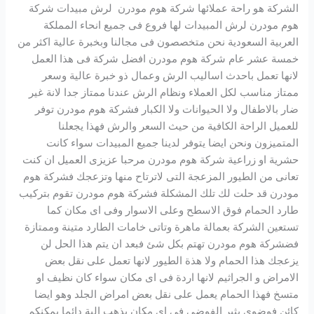
الشركة هو راحة عملائها شركة هوم مودرن لرش مبيدات شركة
هوم مودرن لرش المبيدات لها فروع فى جميع انحاء المملكة
العربية السعودية نحن متخصصون فى مجالنا وبخبرة عالية اكثر من
خمسة عشر عام شركة هوم مودرن افضل شركة فى هذا العمل
لانها تعمل باحدث اساليب الرش وعمال ذو خبرة عالية وسعر
ممتاز مناسب لكل العملاء ونظام الرش عندنا ممتاز جدا لانة غير
ضار بالاطفال ولا الحيوانات ولا الكبار فشركة هوم مودرن توفر
للعميل الراحة الكافية من حيث السعر والرش فهذا يجعلنا
المتميزون ونحن ايضا يتوفر لدينا جميع المبيدات سواء كانت
حشرية او زراعية شركة هوم مودرن مرحبا عزيزى العميل ان كنت
تعانى من الطيور المزعجة التى لاترتاح منها وتزعجك فشركة هوم
مودرن قد حلت لك تلك المشكلة فشركة هوم مودرن تقوم بتركيب
طارد الحمام فوق الاسطح وعلى الاسوار وفى اى مكان كما
تستعين الشركة بعمالة ماهرة وتاتى خامات الطارد متينة وممتازة
فضشركة هوم مودرن تهتم بكل شئ فبعد ان يتم هذا الحل لن
يزعجك هذا الحمام ولا هذة الطيور لانها تعمل على نقل بعض
الامراض و الجراثيم لانها اردة فى اى مكان سواء كان نظيف او
متسخ فهذا الحمام يعمل على نقل بعض امراض الجلد وهو ايضا
كائن فوضوى يثير الفوضى فى اى مكان يذهب الية دائما يمكنكم