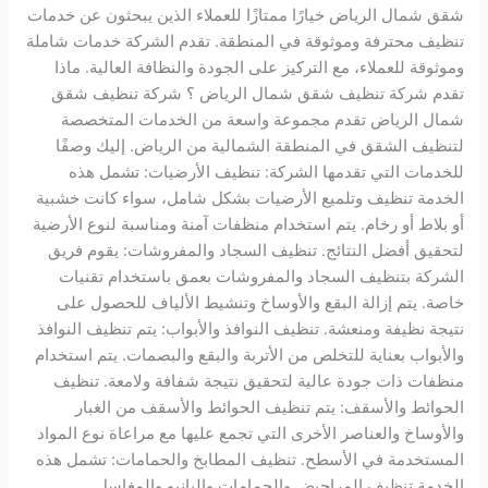
شقق شمال الرياض خيارًا ممتازًا للعملاء الذين يبحثون عن خدمات
تنظيف محترفة وموثوقة في المنطقة. تقدم الشركة خدمات شاملة
وموثوقة للعملاء، مع التركيز على الجودة والنظافة العالية. ماذا
تقدم شركة تنظيف شقق شمال الرياض ؟ شركة تنظيف شقق
شمال الرياض تقدم مجموعة واسعة من الخدمات المتخصصة
لتنظيف الشقق في المنطقة الشمالية من الرياض. إليك وصفًا
للخدمات التي تقدمها الشركة: تنظيف الأرضيات: تشمل هذه
الخدمة تنظيف وتلميع الأرضيات بشكل شامل، سواء كانت خشبية
أو بلاط أو رخام. يتم استخدام منظفات آمنة ومناسبة لنوع الأرضية
لتحقيق أفضل النتائج. تنظيف السجاد والمفروشات: يقوم فريق
الشركة بتنظيف السجاد والمفروشات بعمق باستخدام تقنيات
خاصة. يتم إزالة البقع والأوساخ وتنشيط الألياف للحصول على
نتيجة نظيفة ومنعشة. تنظيف النوافذ والأبواب: يتم تنظيف النوافذ
والأبواب بعناية للتخلص من الأتربة والبقع والبصمات. يتم استخدام
منظفات ذات جودة عالية لتحقيق نتيجة شفافة ولامعة. تنظيف
الحوائط والأسقف: يتم تنظيف الحوائط والأسقف من الغبار
والأوساخ والعناصر الأخرى التي تجمع عليها مع مراعاة نوع المواد
المستخدمة في الأسطح. تنظيف المطابخ والحمامات: تشمل هذه
الخدمة تنظيف المراحيض والحمامات والبانيو والمغاسل