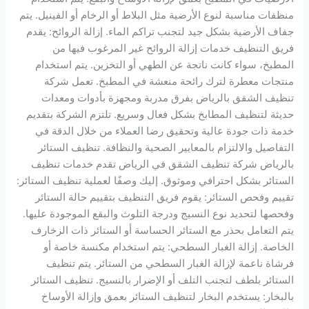
منظفات مناسبة لنوع الأرضية مثل البلاط أو الرخام أو الفينيل. يتم
جفاف الأرضية بشكل جيد لتجنب تراكم الماء. إزالة الروائح: يقدم
فريق التنظيف خدمات إزالة الروائح غير المرغوب فيها من
المطبخ، سواء كانت ناتجة عن الطهي أو التخزين. يتم استخدام
منتجات معطرة لترك رائحة منعشة في المطبخ. تعمل شركة
تنظيف الشقق بالرياض بفرق مدربة ومجهزة بأدوات ومعدات
حديثة لتنظيف المطابخ بشكل فعال وسريع. تلتزم الشركة بتقديم
خدمة ذات جودة عالية وتحقيق رضا العملاء من خلال الدقة في
التفاصيل والالتزام بالمعايير الصحية والنظافة. تنظيف الستائر
بالرياض شركة تنظيف الشقق في الرياض تقدم خدمات تنظيف
الستائر بشكل احترافي وموثوق. إليك وصفًا لعملية تنظيف الستائر:
تقييم وفحص الستائر: يقوم فريق التنظيف بتقييم حالة الستائر
وفحصها لتحديد نوع النسيج ودرجة التلوث والبقع الموجودة عليها.
يتم التعامل بحذر مع الستائر الحساسة أو الستائر ذات الزخارف
الخاصة. إزالة الغبار السطحي: يتم استخدام مكنسة خاصة أو
فرشاة ناعمة لإزالة الغبار السطحي من الستائر. يتم تنظيف
الستائر بلطف لتجنب التلف أو الإضرار بالنسيج. تنظيف الستائر
بالبخار: يستخدم البخار لتنظيف الستائر بعمق وإزالة الأوساخ