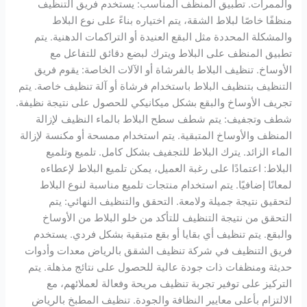
والممرات. تطبيق المنظف المناسب: يستخدم فريق التنظيف
منظفًا خاصًا لبلاط الشقة، يتم اختياره بناءً على نوع البلاط
والمشكلة المحددة مثل البقع العنيدة أو التراكمات الدهنية. يتم
تطبيق المنظف على البلاط ويترك لبضع دقائق للتفاعل مع
الأوساخ. تنظيف البلاط بالفرشاة أو الآلات الخاصة: يقوم فريق
التنظيف بتنظيف البلاط باستخدام فرشاة أو آلة تنظيف خاصة. يتم
تجريف الأوساخ والبقع بشكل ميكانيكي للحصول على نتيجة نظيفة.
شطف وتجفيف: يتم شطف سطح البلاط بالماء النظيف لإزالة
المنظف والأوساخ المتبقية. يتم استخدام ممسحة أو مكنسة لإزالة
الماء الزائد. يترك البلاط للتجفيف بشكل كامل. تلميع وتلميع
البلاط: اعتمادًا على رغبة العميل، يمكن تلميع البلاط لإعطاءه
لمعانًا إضافيًا. يتم استخدام منتجات تلميع مناسبة لنوع البلاط
لتحقيق نتيجة جميلة ولامعة. التحقق والتنظيف النهائي: يتم
التحقق من نتيجة التنظيف للتأكد من خلو البلاط من الأوساخ
والبقع. يتم تنظيف أي بقايا أو بقع متبقية بشكل فردي. يستخدم
فريق التنظيف في شركة تنظيف الشقق بالرياض معدات وأدوات
حديثة ومنظفات ذات جودة عالية للحصول على نتائج مذهلة. يتم
التركيز على توفير تجربة تنظيف مريحة وفعالة لعملائهم، مع
الالتزام بأعلى معايير النظافة والجودة. تنظيف المطبخ بالرياض