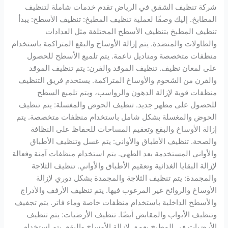
شركة تنظيف الشقق في الرياض تقدم خدمات شاملة لتنظيف
المطابخ. إليك وصفًا لعملية تنظيف المطبخ: تنظيف الأسطح: يبدأ
تنظيف المطبخ بتنظيف الأسطح المختلفة مثل العدادات
والطاولات والمنضدة. يتم إزالة الأوساخ والبقع المتراكمة باستخدام
منظفات متخصصة ومناديل ناعمة. يتم تلميع الأسطح للحصول
على لمعان نظيف. تنظيف الموقد والفرن: يتم تنظيف الموقد
والفرن من الشحوم والأوساخ المتراكمة. يستخدم فريق التنظيف
منظفات قوية لإزالة الدهون والرواسب، ويتم تلميع السطح
للحصول على مظهر جديد. تنظيف الحوض والمغسلة: يتم تنظيف
الحوض والمغسلة بشكل شامل باستخدام منظفات متخصصة. يتم
إزالة الأوساخ والبقع وتعقيم المساحات للحفاظ على النظافة
والصحة. تنظيف الأطباق والأواني: يتم غسل وتنظيف الأطباق
والأواني المستخدمة بعد الطهي. يتم استخدام منظفات آمنة وفعالة
لإزالة البقايا الغذائية وتعقيم الأطباق والأواني. تنظيف الثلاجة
والمجمدة: يتم تنظيف الثلاجة والمجمدة بشكل دوري لإزالة
الأوساخ والروائح غير المرغوب فيها. يتم تنظيف الأرفف والأدراج
والأسطح الداخلية باستخدام منظفات خاصة وماء فاتر. يتم تجفيف
وتنظيف الأبواب والمقابض أيضًا. تنظيف الأرضيات: يتم تنظيف
الأرضيات في المطبخ بعمق لإزالة الأوساخ والبقع. يتم استخدام