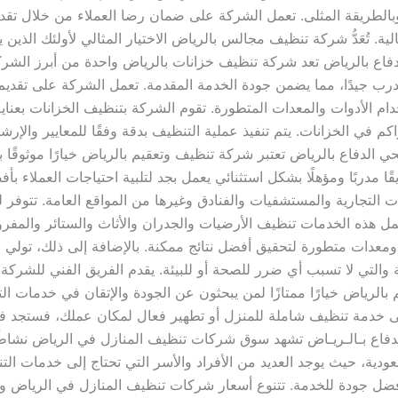
وبالطريقة المثلى. تعمل الشركة على ضمان رضا العملاء من خلال تقدي
 تُعَدُّ شركة تنظيف مجالس بالرياض الاختيار المثالي لأولئك الذين 
اع بالرياض تعد شركة تنظيف خزانات بالرياض واحدة من أبرز الشرك
مدرب جيدًا، مما يضمن جودة الخدمة المقدمة. تعمل الشركة على تقد
ام الأدوات والمعدات المتطورة. تقوم الشركة بتنظيف الخزانات بعناية
اكم في الخزانات. يتم تنفيذ عملية التنظيف بدقة وفقًا للمعايير والإر
حي الدفاع بالرياض تعتبر شركة تنظيف وتعقيم بالرياض خيارًا موثوقً
قًا مدربًا ومؤهلًا بشكل استثنائي يعمل بجد لتلبية احتياجات العملاء
 التجارية والمستشفيات والفنادق وغيرها من المواقع العامة. تتوف
شمل هذه الخدمات تنظيف الأرضيات والجدران والأثاث والستائر والمفر
عدات متطورة لتحقيق أفضل نتائج ممكنة. بالإضافة إلى ذلك، تولي الشرك
التي لا تسبب أي ضرر للصحة أو للبيئة. يقدم الفريق الفني للشركة
م بالرياض خيارًا ممتازًا لمن يبحثون عن الجودة والإتقان في خدمات ا
ى خدمة تنظيف شاملة للمنزل أو تطهير فعال لمكان عملك، فستجد في
اع بـالـريـاض تشهد سوق شركات تنظيف المنازل في الرياض نشاطًا مس
عودية، حيث يوجد العديد من الأفراد والأسر التي تحتاج إلى خدمات ال
فضل جودة للخدمة. تتنوع أسعار شركات تنظيف المنازل في الرياض وت