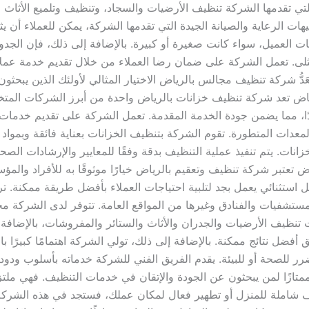
تقدمها الشركة تنظيف الأرضيات والسجاد، وتنظيف وتلميع الأثاث وال
ات الرعاية والصيانة الجيدة التي تقدمها الشركة، يمكن للعملاء أن يث
ات العميل، سواء كانت صغيرة أو كبيرة. بالإضافة إلى ذلك، فإن الجدو
ثلى. تعمل الشركة على ضمان رضا العملاء من خلال تقديم خدمة عملاء
دُّ شركة تنظيف مجالس بالرياض الاختيار المثالي لأولئك الذين يبحثو
ياض تعد شركة تنظيف خزانات بالرياض واحدة من أبرز الشركات المتخ
دًا، مما يضمن جودة الخدمة المقدمة. تعمل الشركة على تقديم خدما
لمعدات المتطورة. تقوم الشركة بتنظيف الخزانات بعناية فائقة وبمواد 
زانات. يتم تنفيذ عملية التنظيف بدقة وفقًا للمعايير والإرشادات الصح
اض تعتبر شركة تنظيف وتعقيم بالرياض خيارًا موثوقًا به للأفراد وا
بشكل استثنائي يعمل بجد لتلبية احتياجات العملاء بأفضل طريقة ممكنة
لمستشفيات والفنادق وغيرها من المواقع العامة. تتوفر لدى الشركة
ت تنظيف الأرضيات والجدران والأثاث والستائر والمفروشات، بالإضافة
ضل نتائج ممكنة. بالإضافة إلى ذلك، تولي الشركة اهتمامًا كبيرًا بال
 للصحة أو للبيئة. يقدم الفريق الفني للشركة خدماته بأسلوب ودود و
 ممتازًا لمن يبحثون عن الجودة والإتقان في خدمات التنظيف. فهي ملت
شاملة للمنزل أو تطهير فعال لمكان عملك، فستجد في هذه الشركة ا