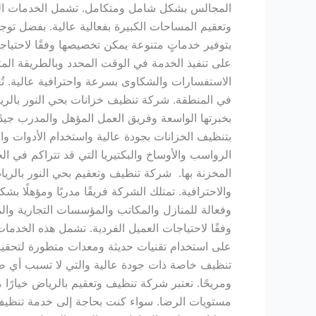
المجالس بشكل شامل ومتكامل. تشمل الخدمات التي 
وتعقيم المساحات الكبيرة بفعالية عالية. بفضل توجيه
بتوفير خدماتٍ متنوعة يمكن تخصيصها وفقًا لاحتياج
على تنفيذ الخدمة في الوقت المحدد وبالطريقة الم
الاستفسارات والشكاوى بسرعة واحترافية عالية. تُعَ
في المنطقة. شركة تنظيف خزانات بحي النور بالر
بخبرتها الواسعة وفريق العمل المؤهل والمدرب جي
بتنظيف الخزانات بجودة عالية واستخدام الأدوات وا
الرواسب والأوساخ والبكتيريا التي قد تتراكم في الخ
المخزنة بها. شركة تنظيف وتعقيم بحي النور بالري
والاحترافية. تمتلك الشركة فريقًا مدربًا ومؤهلًا 
وفعالة للمنازل والمكاتب والمؤسسات التجارية وا
وفقًا لاحتياجات العميل الفردية. تشمل هذه الخدما
على استخدام تقنيات حديثة ومعدات متطورة لتحقيق أف
تنظيف خاصة ذات جودة عالية والتي لا تسبب أي ضرر
ومريحًا. تعتبر شركة تنظيف وتعقيم بالرياض خيارًا
مستويات الرضا. سواء كنت بحاجة إلى خدمة تنظيف 