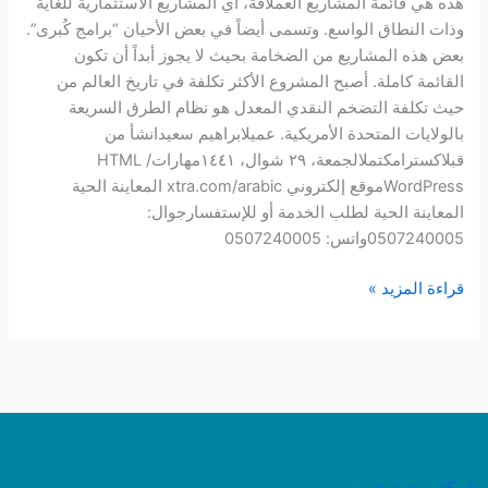
هذه هي قائمة المشاريع العملاقة، أي المشاريع الاستثمارية للغاية
وذات النطاق الواسع. وتسمى أيضاً في بعض الأحيان “برامج كُبرى”.
بعض هذه المشاريع من الضخامة بحيث لا يجوز أبداً أن تكون
القائمة كاملة. أصبح المشروع الأكثر تكلفة في تاريخ العالم من
حيث تكلفة التضخم النقدي المعدل هو نظام الطرق السريعة
بالولايات المتحدة الأمريكية. عميلابراهيم سعيدانشأ من
قبلاکسترامكتملالجمعة، ٢٩ شوال، ١٤٤١مهاراتHTML /
WordPressموقع إلكتروني xtra.com/arabic المعاينة الحية
المعاينة الحية لطلب الخدمة أو للإستفسارجوال:
0507240005واتس: 0507240005
قراءة المزيد »