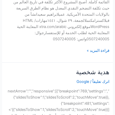
القائمة كاملة. أصبح المشروع الأكثر تكلفة في تاريخ العالم من
حيث تكلفة التضخم النقدي المعدل هو نظام الطرق السريعة
بالولايات المتحدة الأمريكية. عميلابراهيم سعيدانشأ من
قبلاکسترامكتملالجمعة، ٢٩ شوال، ١٤٤١مهاراتHTML /
WordPressموقع إلكتروني xtra.com/arabic المعاينة الحية
المعاينة الحية لطلب الخدمة أو للإستفسارجوال:
0507240005واتس: 0507240005
قراءة المزيد »
هدية شخصية
هدية
شخصية
اترك تعليقاً
/
Google
“,”nextArrow”:”“,”responsive”:[{“breakpoint”:769,”settings”:
{“slidesToShow”:1,”slidesToScroll”:2,”touchMove”:true}},
{“breakpoint”:481,”settings”:
{“slidesToShow”:1,”slidesToScroll”:2,”touchMove”:true}}]}’>