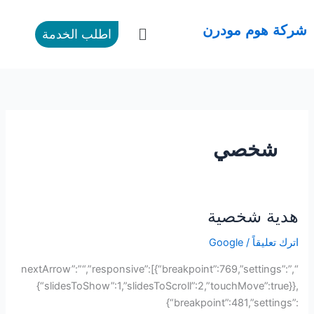
طي
ى
القائمة
شركة هوم مودرن
اطلب الخدمة
محتوى
شخصي
هدية شخصية
هدية
شخصية
اترك تعليقاً
/
Google
“,”nextArrow”:”“,”responsive”:[{“breakpoint”:769,”settings”:
{“slidesToShow”:1,”slidesToScroll”:2,”touchMove”:true}},
{“breakpoint”:481,”settings”: