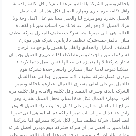
باحكام وتتميز الشركة بالدقة وسرعة التنفيذ واقل تكلفة والامانة
واقل تكلفة مرة اخرى ومهارة العمال فكل هذة اسباب تجعل
العميل يختارنا وهو مرتاح لنا والعمل معنا يتم على اكمل وجة ولا
نترك العميل الا وهو راض عنا فذلك من اسباب تميزنا والكفاءة
العالية هى التى تميزنا ايضا شركات تنظيف المنازل شركة تنظيف
منازل بالمزاحميةشركة تنظيف بالرياض . شركة هوم مودرن
لتنظيف المنازل والحدائق والفلل والقصور والواجهات الزجاج
فشركتنا تتميز بالجودة وسرعة الاداء لذلك عزيزى العميل يجب ان
تختار شركتنا لانها متميزة فى مجالها فنحن نعمل دائما لارضاء
عملائنا فيوجد لدينا عمال ممتازين واسعار جيدة فشركة هوم
مودرن افضل شركة تنظيف لاننا متميزون جدا فى هذا العمل
فالعمل يتم على اعلى مستوى فالعمال نختارهم باحكام وتتميز
الشركة بالدقة وسرعة التنفيذ واقل تكلفة والامانة واقل تكلفة مرة
اخرى ومهارة العمال فكل هذة اسباب تجعل العميل يختارنا وهو
مرتاح لنا والعمل معنا يتم على اكمل وجة ولا نترك العميل الا وهو
راض عنا فذلك من اسباب تميزنا والكفاءة العالية هى التى تميزنا
ايضا افضل شركة تنظيف منازل لكل شركة مميزاتها اما شركتنا
فلها مميزات افضل من اى شركة فشركة هوم مودرن افضل شركة
تنظيف بالرياض لاننا متميزون جدا فى هذا العمل فالعمل يتم على