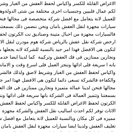
الاغراض القابلة للكسر واكياس لحفظ العفش من الغبار وشر
لكم عمال فلبيين وجنسيات اخرى مختلفة من شتى الدولةوهذا 
للعميل لانة يتعامل مع افضل شركة متخصصة فى مجالها فنحن ل
سيارات مجهزة لنقل العفش بامان ونحن ننضمن ذلك بسمعتنا وتت
فالسيارات مجهزة من احبال متينة وصناديق نت الكرتون لح
ارخص شركة نقل عفش بالرياض شركة هوم مودرن لنقل الاثاث
لتكون هى الافضل فهذا امر جيد بالنسبة للشركة لانه يجعلها
ونجارين ممتازين فى فك العفش وتركيبة كما لدينا ايضا خدم
بانه ا سريعة فلى ادائها وننجز العمل فلى اسرع وقت و الاما
واكياس لحفظ العفش من الغبار وشريط لاصق ولذلك فالشر
والكفاءة فالشركة تسعى دائما لتكون هى الافضل فهذا امر ج
مجالها فنحن لدينا عمالة متميزة ونجارين ممتازين فى فك ال
بسمعتنا وتتميز العمالة فى الشركة بانها سريعة فلى ادائها 
الكرتون لحفظ الاغراض القابلة للكسر واكياس لحفظ الع
الاثاث توفر لكم احدث اساليب نقل العفش والشركة مجهزة من
مميزه فى كل مكان وبالنسبة للعميل لانة يتعامل مع افضل ش
تغليف العفش ولدينا ايضا سيارات مجهزة لنقل العفش بامان ون