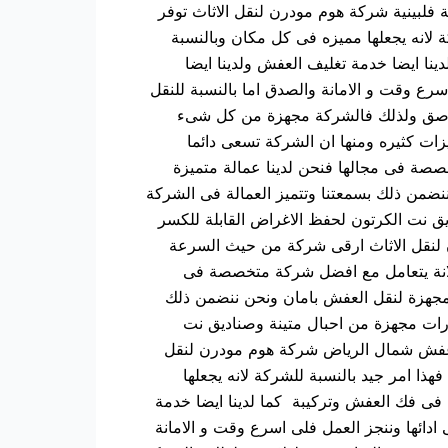
لبينية شركة هوم مودرن لنقل الاثاث توفر
لانه يجعلها مميزه فى كل مكان وبالنسبة
نا ايضا خدمة تغليف العفش ولدينا ايضا
رع وقت و الامانة والصدق اما بالنسبة للنقل
 لاصق ولذلك فالشركة مجهزة من كل شىء
ت كثيره ومنها ان الشركة تسعى دائما
صصة فى مجالها فنحن لدينا عمالة متميزة
نضمن ذلك بسمعتنا وتتميز العمالة فى الشركة
ديق نت الكرتون لحفظ الاغراض القابلة للكسر
لنقل الاثاث ارقى شركة من حيث السرعة
ل لانة يتعامل مع افضل شركة متخصصة فى
ت مجهزة لنقل العفش بامان ونحن ننضمن ذلك
يارات مجهزة من احبال متينة وصناديق نت
 عفش شمال الرياض شركة هوم مودرن لنقل
 امر جيد بالنسبة للشركة لانه يجعلها
فى فك العفش وتركيبة كما لدينا ايضا خدمة
ادائها وننجز العمل فلى اسرع وقت و الامانة