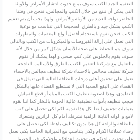
التعقيم الجيد للكنب سوف يمنع حدوث انتشار الأمراض والأوبئة
التي يمكن أن تنتج من خلال الكنب والمجالس، فنحن في وقتنا
الحاضر نواجه العديد من الأوبئة والأمراض. ولهذا يجب أن يتم تعقيم
الكنب بشكل جيد و بالطرق الصحيحة التي تتناسب مع نوعية
الكنب فنحن نقوم باستخدام أفضل أنواع المعقمات والمطهرات
التي تعمل على إزالة الفيروسات والميكروبات من الكنب وبالتالي
سوف يتم الحفاظ على صحة الأنسان بشكل كبير من خلال لأنه
سوف يقوم بالجلوس على كنب صحي و لهذا يمكنك أن تقوم
بالتعامل مع شركتنا لتعقيم الكنب بالطرق والأساليب الناجحة.
شركة تنظيف مجالس بالاحساء شركة تنظيف مجالس بالاحساء
تعمل على تحقيق أعلى درجات النظافة العالية التى تتمثل فى
القضاء على البقع الصعبة التى لا تستطيع القضاء عليها بالشكل
التقليدى، وهذا لصعوبة تنظيف الكنب بالمياه أو قطع القماش
فيجب تنظيفه بأدوات تنظيفية عالية الجودة بالبخار كما اننا نقوم
بعمليات تجفيف ايضا. كل هذا نقدمه لكم لكى تحصل على كنب
لامع و الوانه الثابتة الزاهية تشرفك أمام كل الزائرين وتشعرك
بالنظافة والراحة كل هذا بدون تكاليف باهظة لكى نحصل على
رضاء عملائنا الكرام ولكى يتناسب مع الميزانية الخاصة بكم، نعمل
على تحقيق راحتكم فى تحقيق اهدافكم واحلامكم فى الحصول