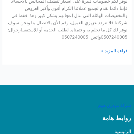
نوفر لكم خصومات كبيرة على اسعار تنظيف المجالس بالاحساء.
فإننا دائما نقدم لجميع عملائنا الكرام أقوى وأكبر العروض
والتخفيضات الهائلة التي تنال إعجابهم بشكل كبير وهذا فقط في
شركتنا فلا تتردد عزيزي العميل، وقم الأن بالاتصال بنا ونحن سوف
نوفر لك كل ما تحلم به و تتمناه. لطلب الخدمة أو للإستفسارجوال:
0507240005واتس: 0507240005
قراءة المزيد »
شركة مودرن هوم
روابط هامة
الرئيسية